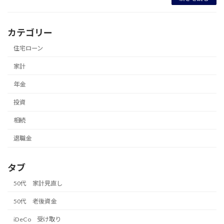
カテゴリー
住宅ローン
家計
年金
投資
相続
退職金
タブ
50代 家計見直し
50代 老後資金
iDeCo 受け取り