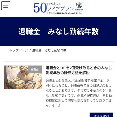
コ
ナ
ン
ビ
テ
ゲ
ン
ー
ツ
シ
へ
ョ
退職金 みなし勤続年数
ス
ン
キ
に
ッ
移
プ
動
トップページ
退職金 みなし勤続年数
退職金とDCを2回受け取るときのみなし
退職金
勤続年数の計算方法を解説
退職金と企業型DC（企業型確定拠出年金）を
別々にもらうと、退職所得控除の調整が必要に
なることがあります。 その時に重要なのが「み
なし勤続年数」です。 退職所得控除は、同じ勤
続期間に対して何度も使えるわけではありませ
ん。そ […]
続きを読む