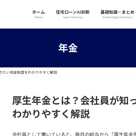
ホーム
住宅ローンAI診断
基礎知識－まとめ
Home
Loan Checkup
Knowledge Summary
年金
きたい年金制度をわかりやすく解説
厚生年金とは？会社員が知
わかりやすく解説
会社員として働いていると、毎月の給与から「厚生年金