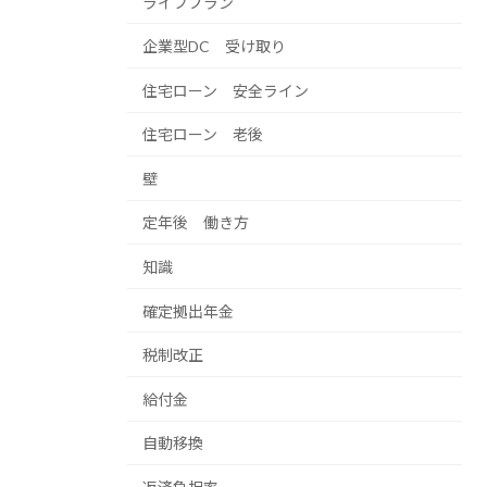
ライフプラン
企業型DC 受け取り
住宅ローン 安全ライン
住宅ローン 老後
壁
定年後 働き方
知識
確定拠出年金
税制改正
給付金
自動移換