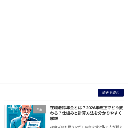
と納税をするときなどに必要になることはあり
ますが、一般的には細かな数字と文字が書かれ
ていてあま […]
続きを読む
可処分所得とは？50代の手取りと生活費
家計
の現実をわかりやすく解説
「年収はそれなりにあるのに、なぜかお金が残
らない」 「住宅ローンや教育費で余裕がない」
「老後資金が本当に足りるのか不安」 このよう
に感じている方は多いのではないでしょうか。
その原因を考えるうえで重要なのが 「可処分所
[…]
続きを読む
在職老齢年金とは？2026年改正でどう変
年金
わる？仕組みと計算方法を分かりやすく
解説
60歳以降も働きながら年金を受け取る人が増え