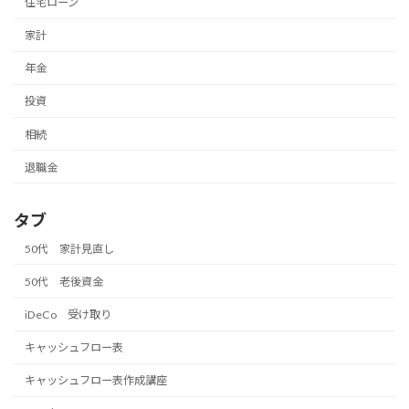
住宅ローン
家計
年金
投資
相続
退職金
タブ
50代 家計見直し
50代 老後資金
iDeCo 受け取り
キャッシュフロー表
キャッシュフロー表作成講座