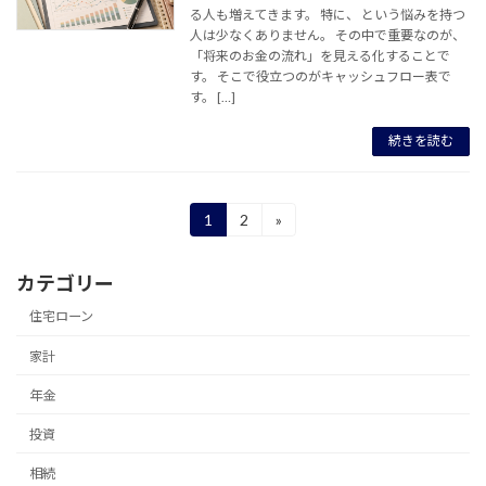
る人も増えてきます。 特に、 という悩みを持つ
人は少なくありません。 その中で重要なのが、
「将来のお金の流れ」を見える化することで
す。 そこで役立つのがキャッシュフロー表で
す。 […]
続きを読む
投
1
2
»
固
固
定
定
稿
ペ
ペ
カテゴリー
ー
ー
の
ジ
ジ
住宅ローン
ペ
家計
ー
年金
ジ
送
投資
り
相続