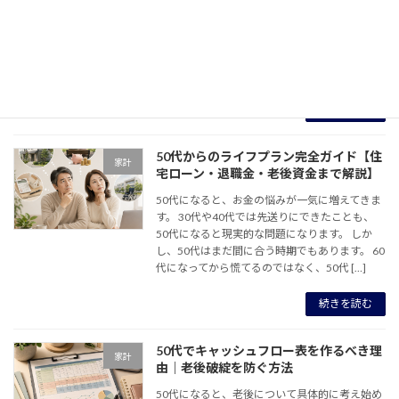
50代になると、老後資金について不安を感じる
人が増えてきます。 「老後2,000万円問題を聞
いたことがあるけど、本当にそんなに必要なの
か」 「今の貯蓄額で足りるのか」 「年金だけで
生活できるのか」 このような悩みを持つ方 […]
続きを読む
50代からのライフプラン完全ガイド【住
家計
宅ローン・退職金・老後資金まで解説】
50代になると、お金の悩みが一気に増えてきま
す。 30代や40代では先送りにできたことも、
50代になると現実的な問題になります。 しか
し、50代はまだ間に合う時期でもあります。 60
代になってから慌てるのではなく、50代 […]
続きを読む
50代でキャッシュフロー表を作るべき理
家計
由｜老後破綻を防ぐ方法
50代になると、老後について具体的に考え始め