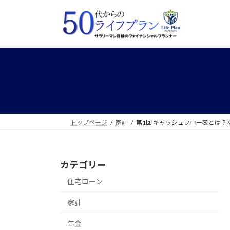
コ
ナ
ン
ビ
テ
ゲ
ン
ー
ツ
シ
へ
ョ
ス
ン
キ
に
ッ
移
プ
動
トップページ
家計
第1回 キャッシュフロー表とは？
カテゴリー
住宅ローン
家計
年金