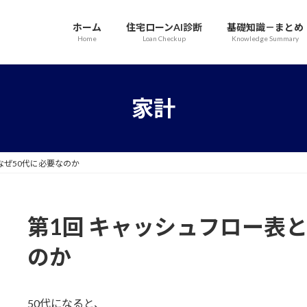
ホーム
住宅ローンAI診断
基礎知識－まとめ
Home
Loan Checkup
Knowledge Summary
家計
なぜ50代に必要なのか
第1回 キャッシュフロー表
のか
50代になると、