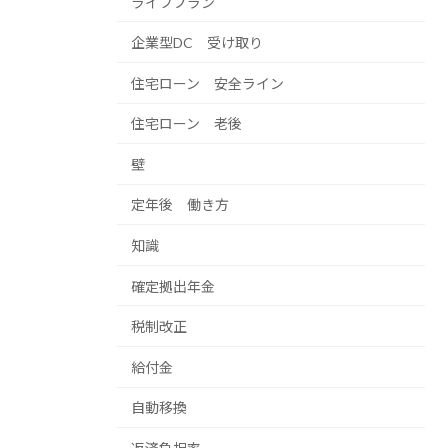
ライフプラン
企業型DC 受け取り
住宅ローン 安全ライン
住宅ローン 老後
壁
定年後 働き方
知識
確定拠出年金
税制改正
給付金
自動移換