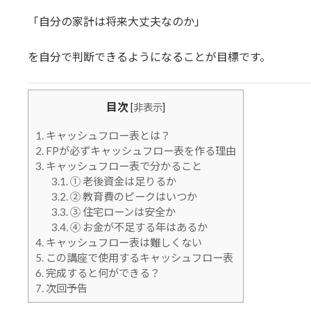
「自分の家計は将来大丈夫なのか」
を自分で判断できるようになることが目標です。
目次
[
非表示
]
1.
キャッシュフロー表とは？
2.
FPが必ずキャッシュフロー表を作る理由
3.
キャッシュフロー表で分かること
3.1.
① 老後資金は足りるか
3.2.
② 教育費のピークはいつか
3.3.
③ 住宅ローンは安全か
3.4.
④ お金が不足する年はあるか
4.
キャッシュフロー表は難しくない
5.
この講座で使用するキャッシュフロー表
6.
完成すると何ができる？
7.
次回予告